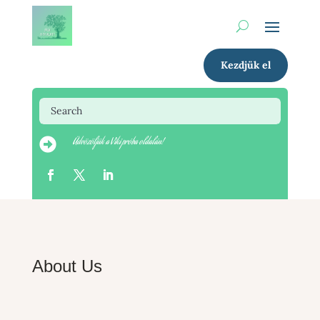
Kezdjük el
Üdvözöljük a Viki próba oldalán!

About Us